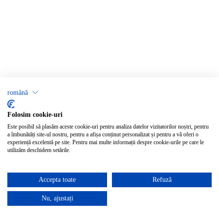
română
Folosim cookie-uri
Este posibil să plasăm aceste cookie-uri pentru analiza datelor vizitatorilor noștri, pentru
a îmbunătăți site-ul nostru, pentru a afișa conținut personalizat și pentru a vă oferi o
experiență excelentă pe site. Pentru mai multe informații despre cookie-urile pe care le
utilizăm deschidem setările.
Accepta toate
Refuză
Nu, ajustați