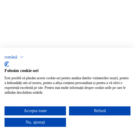
română
Folosim cookie-uri
Este posibil să plasăm aceste cookie-uri pentru analiza datelor vizitatorilor noștri, pentru
a îmbunătăți site-ul nostru, pentru a afișa conținut personalizat și pentru a vă oferi o
experiență excelentă pe site. Pentru mai multe informații despre cookie-urile pe care le
utilizăm deschidem setările.
Accepta toate
Refuză
Nu, ajustați