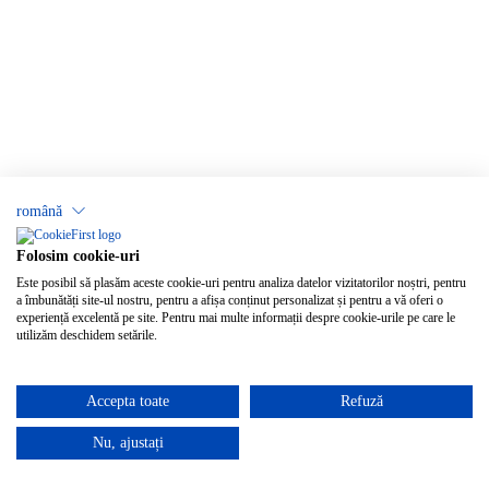
română
Folosim cookie-uri
Este posibil să plasăm aceste cookie-uri pentru analiza datelor vizitatorilor noștri, pentru
a îmbunătăți site-ul nostru, pentru a afișa conținut personalizat și pentru a vă oferi o
experiență excelentă pe site. Pentru mai multe informații despre cookie-urile pe care le
utilizăm deschidem setările.
Accepta toate
Refuză
Nu, ajustați