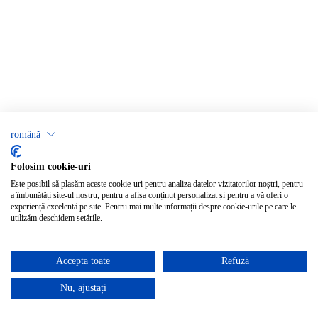
română
Folosim cookie-uri
Este posibil să plasăm aceste cookie-uri pentru analiza datelor vizitatorilor noștri, pentru
a îmbunătăți site-ul nostru, pentru a afișa conținut personalizat și pentru a vă oferi o
experiență excelentă pe site. Pentru mai multe informații despre cookie-urile pe care le
utilizăm deschidem setările.
Accepta toate
Refuză
Nu, ajustați