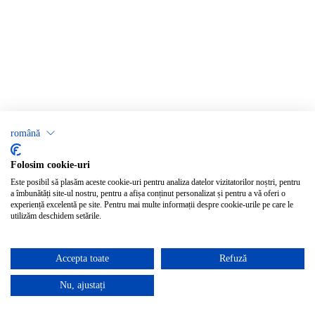
română
Folosim cookie-uri
Este posibil să plasăm aceste cookie-uri pentru analiza datelor vizitatorilor noștri, pentru
a îmbunătăți site-ul nostru, pentru a afișa conținut personalizat și pentru a vă oferi o
experiență excelentă pe site. Pentru mai multe informații despre cookie-urile pe care le
utilizăm deschidem setările.
Accepta toate
Refuză
Nu, ajustați