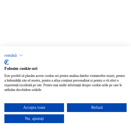
română
Folosim cookie-uri
Este posibil să plasăm aceste cookie-uri pentru analiza datelor vizitatorilor noștri, pentru
a îmbunătăți site-ul nostru, pentru a afișa conținut personalizat și pentru a vă oferi o
experiență excelentă pe site. Pentru mai multe informații despre cookie-urile pe care le
utilizăm deschidem setările.
Accepta toate
Refuză
Nu, ajustați