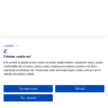
română
Folosim cookie-uri
Este posibil să plasăm aceste cookie-uri pentru analiza datelor vizitatorilor noștri, pentru
a îmbunătăți site-ul nostru, pentru a afișa conținut personalizat și pentru a vă oferi o
experiență excelentă pe site. Pentru mai multe informații despre cookie-urile pe care le
utilizăm deschidem setările.
Accepta toate
Refuză
Nu, ajustați