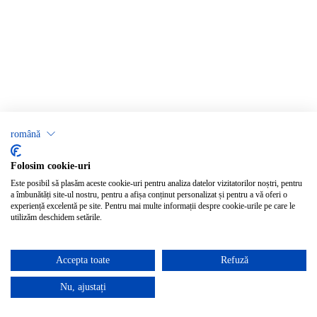
română
Folosim cookie-uri
Este posibil să plasăm aceste cookie-uri pentru analiza datelor vizitatorilor noștri, pentru
a îmbunătăți site-ul nostru, pentru a afișa conținut personalizat și pentru a vă oferi o
experiență excelentă pe site. Pentru mai multe informații despre cookie-urile pe care le
utilizăm deschidem setările.
Accepta toate
Refuză
Nu, ajustați