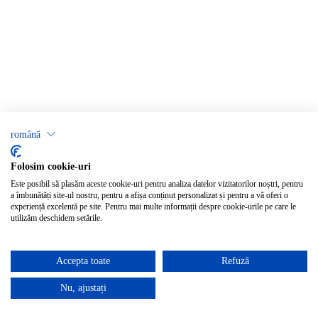
română
Folosim cookie-uri
Este posibil să plasăm aceste cookie-uri pentru analiza datelor vizitatorilor noștri, pentru
a îmbunătăți site-ul nostru, pentru a afișa conținut personalizat și pentru a vă oferi o
experiență excelentă pe site. Pentru mai multe informații despre cookie-urile pe care le
utilizăm deschidem setările.
Accepta toate
Refuză
Nu, ajustați