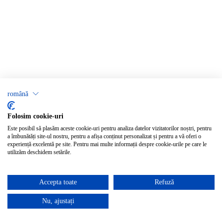
română
Folosim cookie-uri
Este posibil să plasăm aceste cookie-uri pentru analiza datelor vizitatorilor noștri, pentru
a îmbunătăți site-ul nostru, pentru a afișa conținut personalizat și pentru a vă oferi o
experiență excelentă pe site. Pentru mai multe informații despre cookie-urile pe care le
utilizăm deschidem setările.
Accepta toate
Refuză
Nu, ajustați