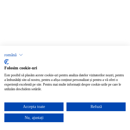
română
Folosim cookie-uri
Este posibil să plasăm aceste cookie-uri pentru analiza datelor vizitatorilor noștri, pentru
a îmbunătăți site-ul nostru, pentru a afișa conținut personalizat și pentru a vă oferi o
experiență excelentă pe site. Pentru mai multe informații despre cookie-urile pe care le
utilizăm deschidem setările.
Accepta toate
Refuză
Nu, ajustați