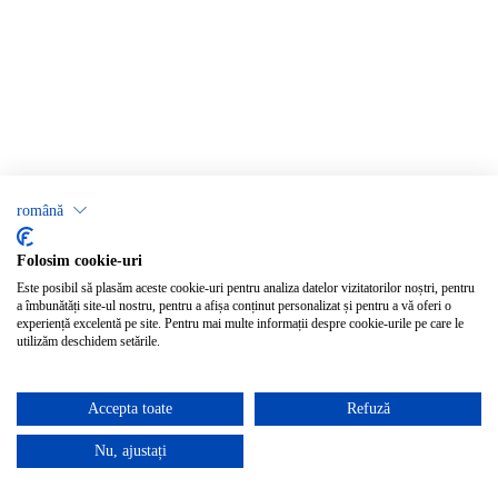
română
Folosim cookie-uri
Este posibil să plasăm aceste cookie-uri pentru analiza datelor vizitatorilor noștri, pentru
a îmbunătăți site-ul nostru, pentru a afișa conținut personalizat și pentru a vă oferi o
experiență excelentă pe site. Pentru mai multe informații despre cookie-urile pe care le
utilizăm deschidem setările.
Accepta toate
Refuză
Nu, ajustați