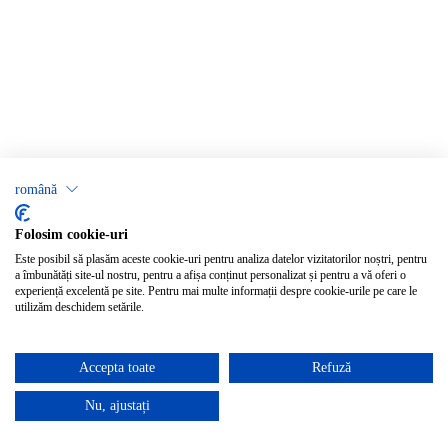
română
Folosim cookie-uri
Este posibil să plasăm aceste cookie-uri pentru analiza datelor vizitatorilor noștri, pentru
a îmbunătăți site-ul nostru, pentru a afișa conținut personalizat și pentru a vă oferi o
experiență excelentă pe site. Pentru mai multe informații despre cookie-urile pe care le
utilizăm deschidem setările.
Accepta toate
Refuză
Nu, ajustați