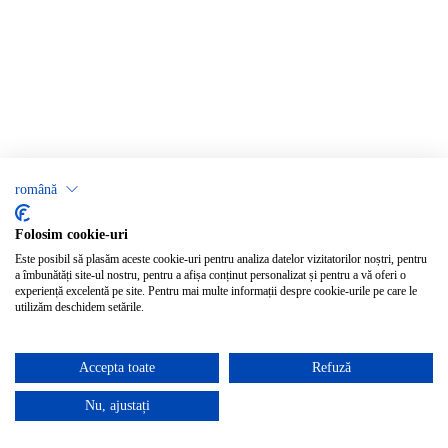
română
Folosim cookie-uri
Este posibil să plasăm aceste cookie-uri pentru analiza datelor vizitatorilor noștri, pentru
a îmbunătăți site-ul nostru, pentru a afișa conținut personalizat și pentru a vă oferi o
experiență excelentă pe site. Pentru mai multe informații despre cookie-urile pe care le
utilizăm deschidem setările.
Accepta toate
Refuză
Nu, ajustați