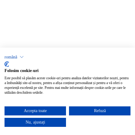
română
Folosim cookie-uri
Este posibil să plasăm aceste cookie-uri pentru analiza datelor vizitatorilor noștri, pentru
a îmbunătăți site-ul nostru, pentru a afișa conținut personalizat și pentru a vă oferi o
experiență excelentă pe site. Pentru mai multe informații despre cookie-urile pe care le
utilizăm deschidem setările.
Accepta toate
Refuză
Nu, ajustați