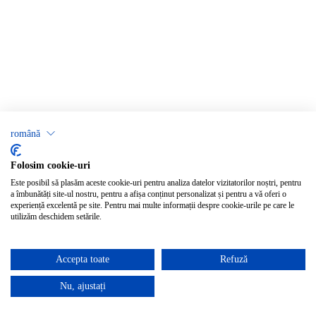
română
Folosim cookie-uri
Este posibil să plasăm aceste cookie-uri pentru analiza datelor vizitatorilor noștri, pentru
a îmbunătăți site-ul nostru, pentru a afișa conținut personalizat și pentru a vă oferi o
experiență excelentă pe site. Pentru mai multe informații despre cookie-urile pe care le
utilizăm deschidem setările.
Accepta toate
Refuză
Nu, ajustați