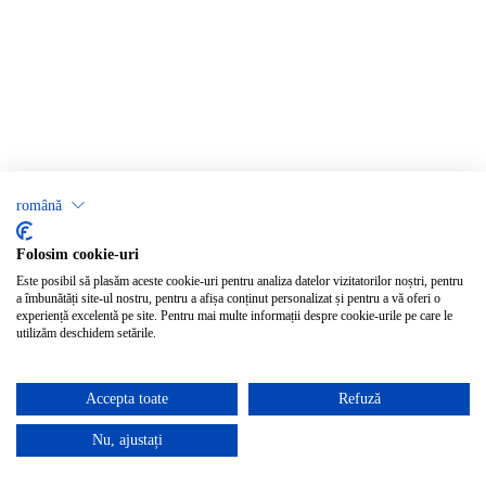
română
Folosim cookie-uri
Este posibil să plasăm aceste cookie-uri pentru analiza datelor vizitatorilor noștri, pentru
a îmbunătăți site-ul nostru, pentru a afișa conținut personalizat și pentru a vă oferi o
experiență excelentă pe site. Pentru mai multe informații despre cookie-urile pe care le
utilizăm deschidem setările.
Accepta toate
Refuză
Nu, ajustați