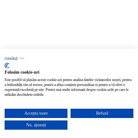
română
Folosim cookie-uri
Este posibil să plasăm aceste cookie-uri pentru analiza datelor vizitatorilor noștri, pentru
a îmbunătăți site-ul nostru, pentru a afișa conținut personalizat și pentru a vă oferi o
experiență excelentă pe site. Pentru mai multe informații despre cookie-urile pe care le
utilizăm deschidem setările.
Accepta toate
Refuză
Nu, ajustați