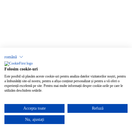
română
Folosim cookie-uri
Este posibil să plasăm aceste cookie-uri pentru analiza datelor vizitatorilor noștri, pentru
a îmbunătăți site-ul nostru, pentru a afișa conținut personalizat și pentru a vă oferi o
experiență excelentă pe site. Pentru mai multe informații despre cookie-urile pe care le
utilizăm deschidem setările.
Accepta toate
Refuză
Nu, ajustați