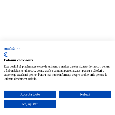
română
Folosim cookie-uri
Este posibil să plasăm aceste cookie-uri pentru analiza datelor vizitatorilor noștri, pentru
a îmbunătăți site-ul nostru, pentru a afișa conținut personalizat și pentru a vă oferi o
experiență excelentă pe site. Pentru mai multe informații despre cookie-urile pe care le
utilizăm deschidem setările.
Accepta toate
Refuză
Nu, ajustați