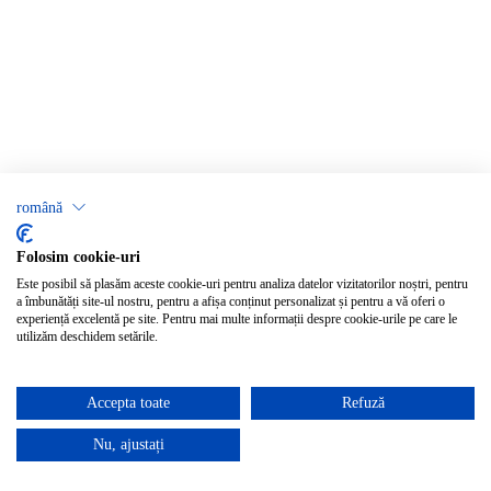
română
Folosim cookie-uri
Este posibil să plasăm aceste cookie-uri pentru analiza datelor vizitatorilor noștri, pentru
a îmbunătăți site-ul nostru, pentru a afișa conținut personalizat și pentru a vă oferi o
experiență excelentă pe site. Pentru mai multe informații despre cookie-urile pe care le
utilizăm deschidem setările.
Accepta toate
Refuză
Nu, ajustați