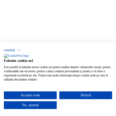
română
Folosim cookie-uri
Este posibil să plasăm aceste cookie-uri pentru analiza datelor vizitatorilor noștri, pentru
a îmbunătăți site-ul nostru, pentru a afișa conținut personalizat și pentru a vă oferi o
experiență excelentă pe site. Pentru mai multe informații despre cookie-urile pe care le
utilizăm deschidem setările.
Accepta toate
Refuză
Nu, ajustați