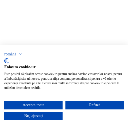
română
Folosim cookie-uri
Este posibil să plasăm aceste cookie-uri pentru analiza datelor vizitatorilor noștri, pentru
a îmbunătăți site-ul nostru, pentru a afișa conținut personalizat și pentru a vă oferi o
experiență excelentă pe site. Pentru mai multe informații despre cookie-urile pe care le
utilizăm deschidem setările.
Accepta toate
Refuză
Nu, ajustați