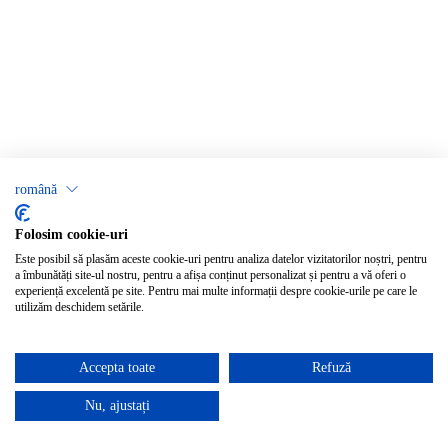
română
Folosim cookie-uri
Este posibil să plasăm aceste cookie-uri pentru analiza datelor vizitatorilor noștri, pentru
a îmbunătăți site-ul nostru, pentru a afișa conținut personalizat și pentru a vă oferi o
experiență excelentă pe site. Pentru mai multe informații despre cookie-urile pe care le
utilizăm deschidem setările.
Accepta toate
Refuză
Nu, ajustați