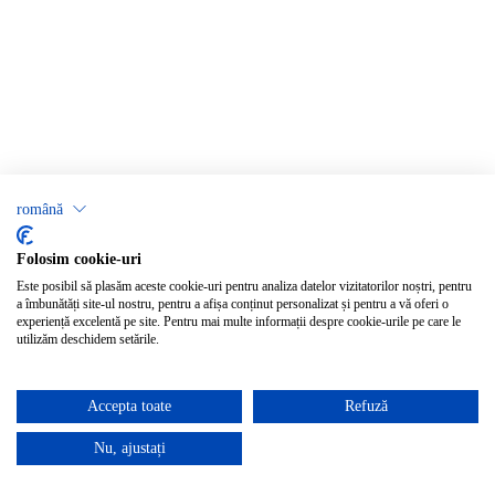
română
Folosim cookie-uri
Este posibil să plasăm aceste cookie-uri pentru analiza datelor vizitatorilor noștri, pentru
a îmbunătăți site-ul nostru, pentru a afișa conținut personalizat și pentru a vă oferi o
experiență excelentă pe site. Pentru mai multe informații despre cookie-urile pe care le
utilizăm deschidem setările.
Accepta toate
Refuză
Nu, ajustați