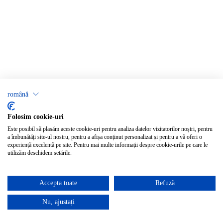
română
Folosim cookie-uri
Este posibil să plasăm aceste cookie-uri pentru analiza datelor vizitatorilor noștri, pentru
a îmbunătăți site-ul nostru, pentru a afișa conținut personalizat și pentru a vă oferi o
experiență excelentă pe site. Pentru mai multe informații despre cookie-urile pe care le
utilizăm deschidem setările.
Accepta toate
Refuză
Nu, ajustați