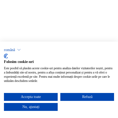
română
Folosim cookie-uri
Este posibil să plasăm aceste cookie-uri pentru analiza datelor vizitatorilor noștri, pentru
a îmbunătăți site-ul nostru, pentru a afișa conținut personalizat și pentru a vă oferi o
experiență excelentă pe site. Pentru mai multe informații despre cookie-urile pe care le
utilizăm deschidem setările.
Accepta toate
Refuză
Nu, ajustați