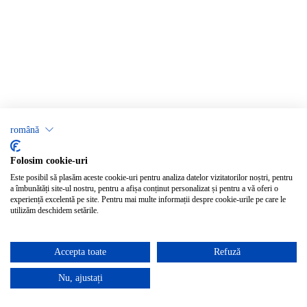
română
Folosim cookie-uri
Este posibil să plasăm aceste cookie-uri pentru analiza datelor vizitatorilor noștri, pentru
a îmbunătăți site-ul nostru, pentru a afișa conținut personalizat și pentru a vă oferi o
experiență excelentă pe site. Pentru mai multe informații despre cookie-urile pe care le
utilizăm deschidem setările.
Accepta toate
Refuză
Nu, ajustați