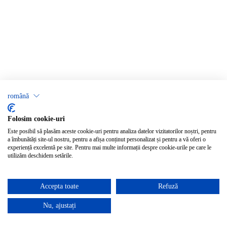
română
Folosim cookie-uri
Este posibil să plasăm aceste cookie-uri pentru analiza datelor vizitatorilor noștri, pentru
a îmbunătăți site-ul nostru, pentru a afișa conținut personalizat și pentru a vă oferi o
experiență excelentă pe site. Pentru mai multe informații despre cookie-urile pe care le
utilizăm deschidem setările.
Accepta toate
Refuză
Nu, ajustați