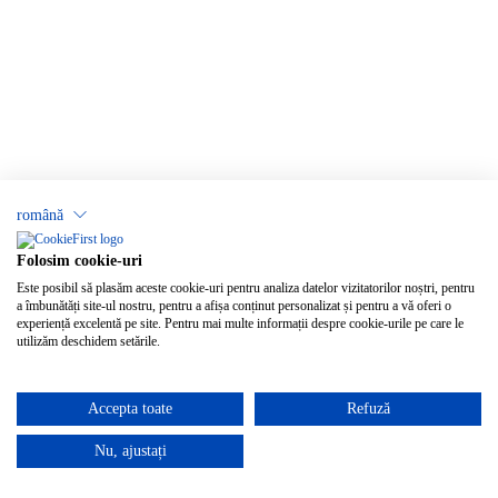
română
Folosim cookie-uri
Este posibil să plasăm aceste cookie-uri pentru analiza datelor vizitatorilor noștri, pentru
a îmbunătăți site-ul nostru, pentru a afișa conținut personalizat și pentru a vă oferi o
experiență excelentă pe site. Pentru mai multe informații despre cookie-urile pe care le
utilizăm deschidem setările.
Accepta toate
Refuză
Nu, ajustați