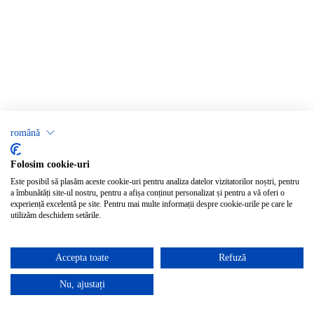
română
Folosim cookie-uri
Este posibil să plasăm aceste cookie-uri pentru analiza datelor vizitatorilor noștri, pentru
a îmbunătăți site-ul nostru, pentru a afișa conținut personalizat și pentru a vă oferi o
experiență excelentă pe site. Pentru mai multe informații despre cookie-urile pe care le
utilizăm deschidem setările.
Accepta toate
Refuză
Nu, ajustați