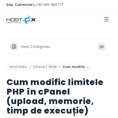
Dep. Comercial
+40 365-882.777
Sari
la
conținut
View Categories
InfoCentru
CPanel / WHM
Cum modific limitele PHP în cPanel (upload, memorie, timp de execuție)
Cum modific limitele
PHP în cPanel
(upload, memorie,
timp de execuție)