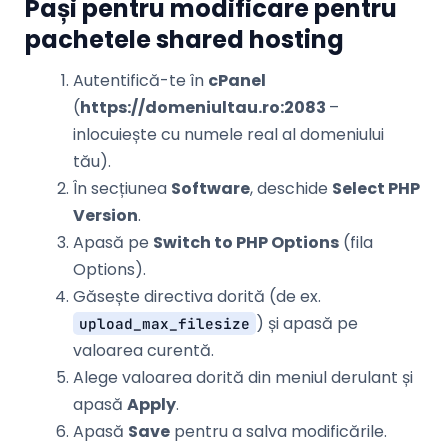
Pași pentru modificare pentru
pachetele shared hosting
Autentifică-te în
cPanel
(
https://domeniultau.ro:2083
–
inlocuiește cu numele real al domeniului
tău).
În secțiunea
Software
, deschide
Select PHP
Version
.
Apasă pe
Switch to PHP Options
(fila
Options).
Găsește directiva dorită (de ex.
) și apasă pe
upload_max_filesize
valoarea curentă.
Alege valoarea dorită din meniul derulant și
apasă
Apply
.
Apasă
Save
pentru a salva modificările.