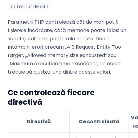
1 minut de citit
Parametrii PHP controlează cât de mari pot fi
fișierele încărcate, câtă memorie poate folosi un
script și cât timp poate rula acesta. Dacă
întâmpini erori precum „413 Request Entity Too
Large”, „Allowed memory size exhausted” sau
„Maximum execution time exceeded”, de obicei
trebuie să ajustezi una dintre aceste valori.
Ce controlează fiecare
directivă
Va
Directivă
Ce controlează
u