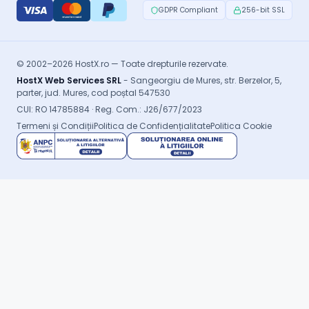
GDPR Compliant
256-bit SSL
© 2002–2026 HostX.ro — Toate drepturile rezervate.
HostX Web Services SRL
- Sangeorgiu de Mures, str. Berzelor, 5,
parter, jud. Mures, cod poștal 547530
CUI: RO 14785884 · Reg. Com.: J26/677/2023
Termeni și Condiții
Politica de Confidențialitate
Politica Cookie