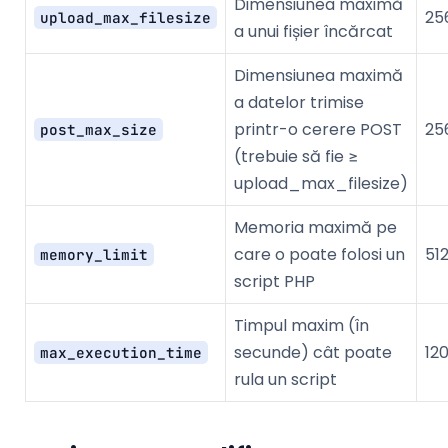
Dimensiunea maximă
25
upload_max_filesize
a unui fișier încărcat
Dimensiunea maximă
a datelor trimise
printr-o cerere POST
25
post_max_size
(trebuie să fie ≥
upload_max_filesize)
Memoria maximă pe
care o poate folosi un
51
memory_limit
script PHP
Timpul maxim (în
secunde) cât poate
12
max_execution_time
rula un script