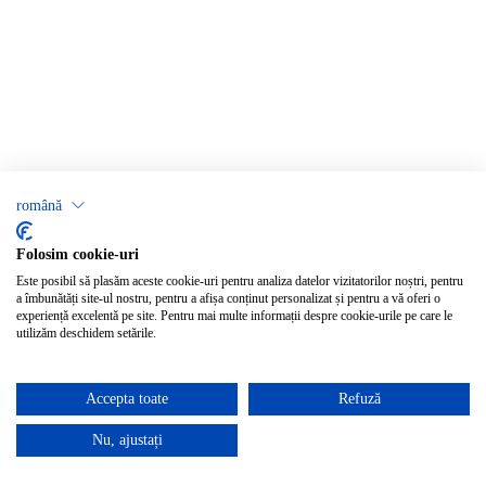
română
Folosim cookie-uri
Este posibil să plasăm aceste cookie-uri pentru analiza datelor vizitatorilor noștri, pentru
a îmbunătăți site-ul nostru, pentru a afișa conținut personalizat și pentru a vă oferi o
experiență excelentă pe site. Pentru mai multe informații despre cookie-urile pe care le
utilizăm deschidem setările.
Accepta toate
Refuză
Nu, ajustați