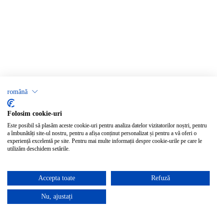
română
Folosim cookie-uri
Este posibil să plasăm aceste cookie-uri pentru analiza datelor vizitatorilor noștri, pentru
a îmbunătăți site-ul nostru, pentru a afișa conținut personalizat și pentru a vă oferi o
experiență excelentă pe site. Pentru mai multe informații despre cookie-urile pe care le
utilizăm deschidem setările.
Accepta toate
Refuză
Nu, ajustați