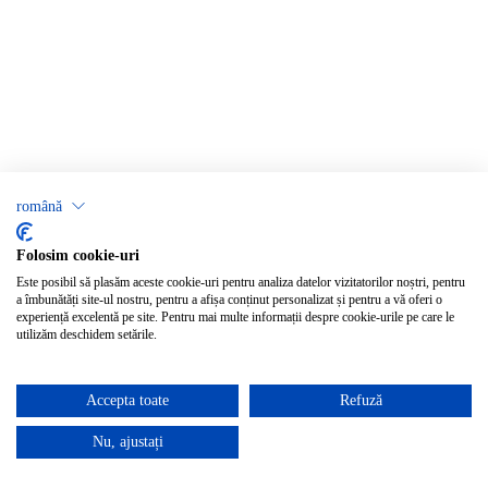
română
Folosim cookie-uri
Este posibil să plasăm aceste cookie-uri pentru analiza datelor vizitatorilor noștri, pentru
a îmbunătăți site-ul nostru, pentru a afișa conținut personalizat și pentru a vă oferi o
experiență excelentă pe site. Pentru mai multe informații despre cookie-urile pe care le
utilizăm deschidem setările.
Accepta toate
Refuză
Nu, ajustați