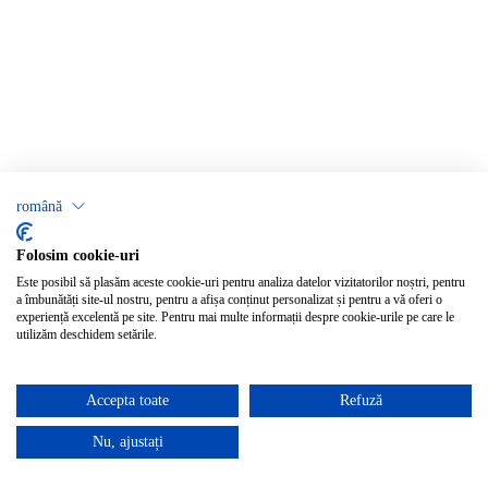
română
Folosim cookie-uri
Este posibil să plasăm aceste cookie-uri pentru analiza datelor vizitatorilor noștri, pentru
a îmbunătăți site-ul nostru, pentru a afișa conținut personalizat și pentru a vă oferi o
experiență excelentă pe site. Pentru mai multe informații despre cookie-urile pe care le
utilizăm deschidem setările.
Accepta toate
Refuză
Nu, ajustați