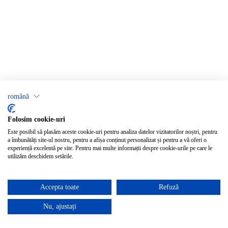
română
Folosim cookie-uri
Este posibil să plasăm aceste cookie-uri pentru analiza datelor vizitatorilor noștri, pentru
a îmbunătăți site-ul nostru, pentru a afișa conținut personalizat și pentru a vă oferi o
experiență excelentă pe site. Pentru mai multe informații despre cookie-urile pe care le
utilizăm deschidem setările.
Accepta toate
Refuză
Nu, ajustați