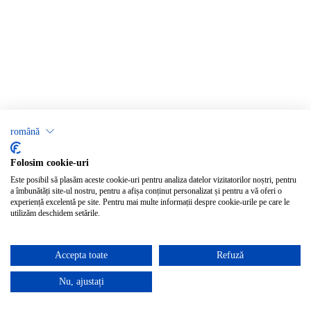
română
Folosim cookie-uri
Este posibil să plasăm aceste cookie-uri pentru analiza datelor vizitatorilor noștri, pentru
a îmbunătăți site-ul nostru, pentru a afișa conținut personalizat și pentru a vă oferi o
experiență excelentă pe site. Pentru mai multe informații despre cookie-urile pe care le
utilizăm deschidem setările.
Accepta toate
Refuză
Nu, ajustați