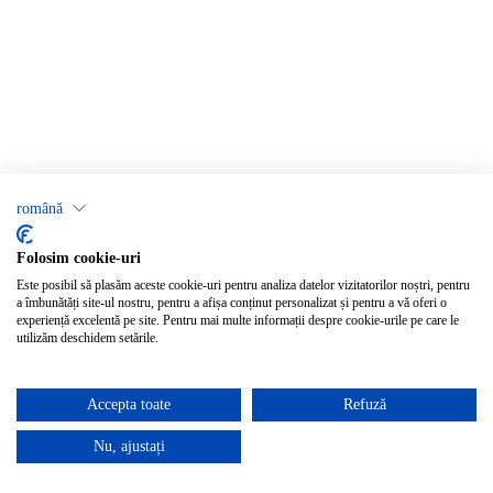
română
Folosim cookie-uri
Este posibil să plasăm aceste cookie-uri pentru analiza datelor vizitatorilor noștri, pentru
a îmbunătăți site-ul nostru, pentru a afișa conținut personalizat și pentru a vă oferi o
experiență excelentă pe site. Pentru mai multe informații despre cookie-urile pe care le
utilizăm deschidem setările.
Accepta toate
Refuză
Nu, ajustați