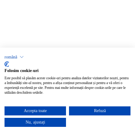
română
Folosim cookie-uri
Este posibil să plasăm aceste cookie-uri pentru analiza datelor vizitatorilor noștri, pentru
a îmbunătăți site-ul nostru, pentru a afișa conținut personalizat și pentru a vă oferi o
experiență excelentă pe site. Pentru mai multe informații despre cookie-urile pe care le
utilizăm deschidem setările.
Accepta toate
Refuză
Nu, ajustați