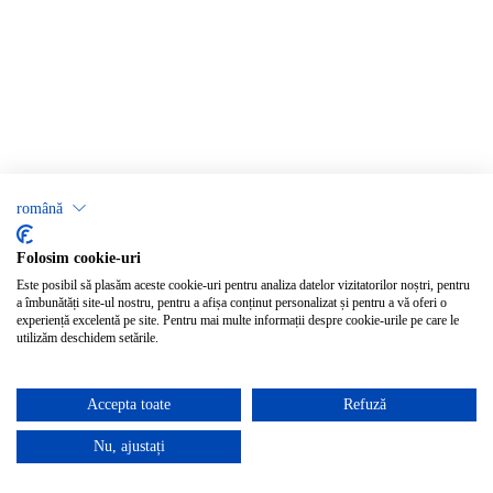
română
Folosim cookie-uri
Este posibil să plasăm aceste cookie-uri pentru analiza datelor vizitatorilor noștri, pentru
a îmbunătăți site-ul nostru, pentru a afișa conținut personalizat și pentru a vă oferi o
experiență excelentă pe site. Pentru mai multe informații despre cookie-urile pe care le
utilizăm deschidem setările.
Accepta toate
Refuză
Nu, ajustați