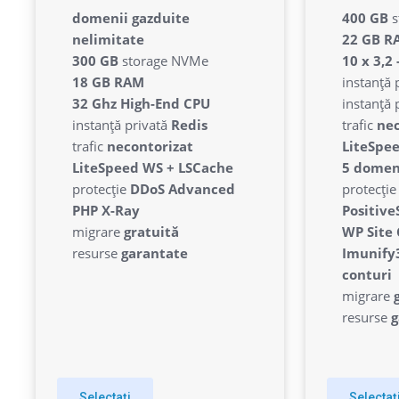
domenii gazduite
400 GB
s
nelimitate
22 GB R
427.09 lei
6
300 GB
storage NVMe
10 x 3,2
lunar
18 GB RAM
instanță 
32 Ghz High-End CPU
instanță 
instanță privată
Redis
trafic
nec
trafic
necontorizat
LiteSpee
LiteSpeed WS + LSCache
5 domen
protecție
DDoS Advanced
protecți
PHP X-Ray
Positive
migrare
gratuită
WP Site 
resurse
garantate
Imunify3
conturi
migrare
resurse
g
Selectați
Selectaț