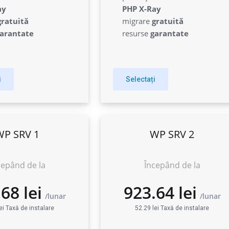
ay
PHP X-Ray
gratuită
migrare
gratuită
arantate
resurse
garantate
i
Selectați
WP SRV 1
WP SRV 2
cepând de la
Începând de la
ei Taxă de instalare
52.29 lei Taxă de instalare