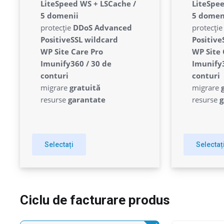
lunar
LiteSpeed WS + LSCache /
LiteSpee
5 domenii
5 domen
protecție
DDoS Advanced
protecți
PositiveSSL wildcard
Positive
WP Site Care Pro
WP Site 
Imunify360 / 30 de
Imunify3
conturi
conturi
migrare
gratuită
migrare
resurse
garantate
resurse
g
Selectați
Selectaț
Ciclu de facturare produs