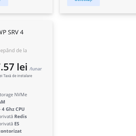
WP SRV 4
cepând de la
ei Taxă de instalare
torage NVMe
AM
 - 4 Ghz CPU
privată
Redis
privată
ES
457.57 lei
ontorizat