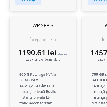
WP SRV 3
Începând de la
În
52.29 lei Taxă de instalare
52.29 l
600 GB
storage NVMe
700 GB
s
30 GB RAM
34 GB R
14 x 3,2 - 4 Ghz CPU
16 x 3,2
instanță privată
Redis
instanță 
instanță privată
ES
instanță 
1190.61 lei
1
trafic
necontorizat
trafic
nec