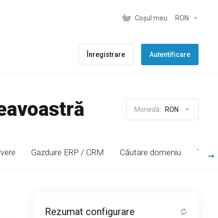
Coșul meu
RON
Înregistrare
Autentificare
neavoastră
Monedă:
RON
rvere
Gazduire ERP / CRM
Căutare domeniu
Trans
Rezumat configurare