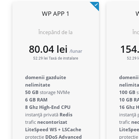
WP APP 1
Începând de la
În
52.29 lei Taxă de instalare
52.29 l
80.04 lei
1
lunar
domenii gazduite
domenii
nelimitate
nelimit
50 GB
storage NVMe
100 GB
s
6 GB RAM
10 GB R
8 Ghz High-End CPU
16 Ghz 
instanță privată
Redis
instanță 
trafic
necontorizat
trafic
nec
LiteSpeed WS + LSCache
LiteSpe
protecție
DDoS Advanced
protecți