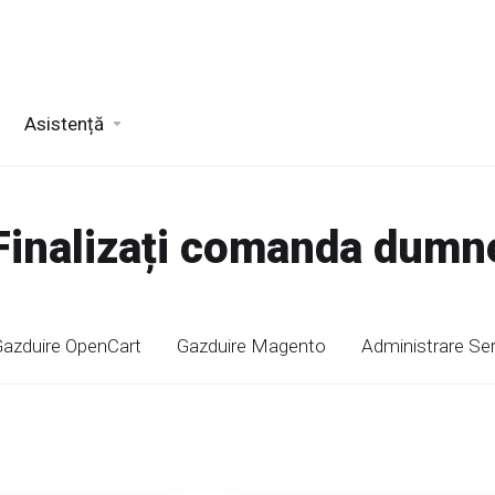
Asistență
 Finalizați comanda dum
azduire OpenCart
Gazduire Magento
Administrare Se