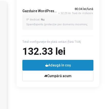
80.04 lei/lună
Gazduire WordPress - WP APP 1
+ 52.29 lei Taxă de instalare
IP dedicat:
Nu
SpamExperts (protecție per domeniu incoming email):
0
Total configurație de plată astăzi
(fără TVA)
132.33 lei
ei
lunar
Adaugă în coș
Cumpără acum