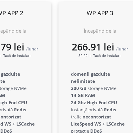
WP APP 2
WP APP 3
cepând de la
Începând de la
ei Taxă de instalare
52.29 lei Taxă de instalare
54.79 lei
266.91 l
lunar
 gazduite
domenii gazduite
ate
nelimitate
torage NVMe
200 GB
storage NVMe
AM
14 GB RAM
High-End CPU
24 Ghz High-End CPU
privată
Redis
instanță privată
Redis
ontorizat
trafic
necontorizat
ed WS + LSCache
LiteSpeed WS + LSCache
e
DDoS
protecție
DDoS