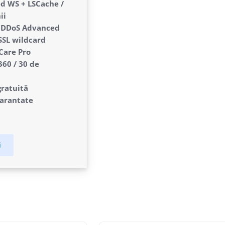
lunar
d WS + LSCache /
ii
e
DDoS Advanced
SSL wildcard
Care Pro
60 / 30 de
gratuită
arantate
i