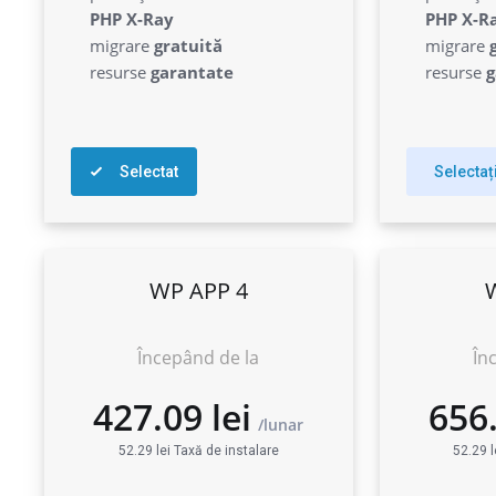
PHP X-Ray
PHP X-R
migrare
gratuită
migrare
resurse
garantate
resurse
g
Selectat
Selectaț
WP APP 4
Începând de la
În
52.29 lei Taxă de instalare
52.29 l