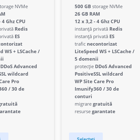
torage NVMe
500 GB
storage NVMe
AM
26 GB RAM
56.68 lei
923.64 l
 - 4 Ghz CPU
12 x 3,2 - 4 Ghz CPU
lunar
privată
Redis
instanță privată
Redis
privată
ES
instanță privată
ES
ontorizat
trafic
necontorizat
d WS + LSCache /
LiteSpeed WS + LSCache /
ii
5 domenii
e
DDoS Advanced
protecție
DDoS Advanced
SSL wildcard
PositiveSSL wildcard
Care Pro
WP Site Care Pro
60 / 30 de
Imunify360 / 30 de
conturi
gratuită
migrare
gratuită
arantate
resurse
garantate
i
Selectați