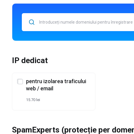
IP dedicat
pentru izolarea traficului
web / email
15.70 lei
SpamExperts (protecție per domen