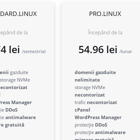
DARD.LINUX
PRO.LINUX
cepând de la
Începând de la
2.74 lei
54.96 l
enii
gazduite
domenii gazduite
semestrial
storage NVMe
nelimitate
econtorizat
storage NVMe
l
necontorizat
ress Manager
trafic
necontorizat
ție
DDoS
cPanel
ție
antimalware
WordPress Manager
e gratuită
protecție
DDoS
protecție
antimalware
migrare gratuită