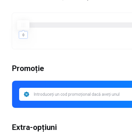
0
0
Promoție
Extra-opțiuni