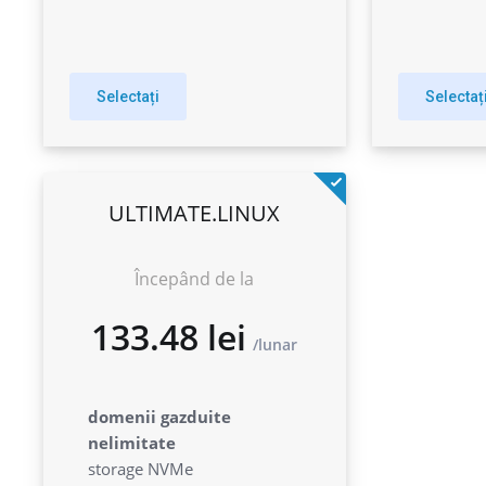
Selectați
Selectaț
ULTIMATE.LINUX
Începând de la
domenii gazduite
nelimitate
133.48 lei
storage NVMe