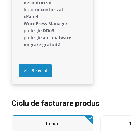
lunar
necontorizat
trafic
necontorizat
cPanel
WordPress Manager
protecție
DDoS
protecție
antimalware
migrare gratuită
Selectat
Ciclu de facturare produs
Lunar
T