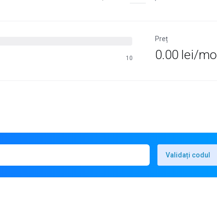
Preț
0.00 lei/mo
10
Validați codul