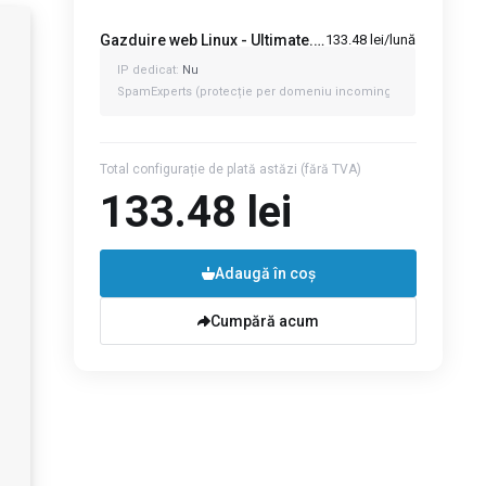
Gazduire web Linux - Ultimate.Linux
133.48 lei/lună
IP dedicat:
Nu
SpamExperts (protecție per domeniu incoming email):
0
Total configurație de plată astăzi
(fără TVA)
133.48 lei
ei
lunar
Adaugă în coș
Cumpără acum