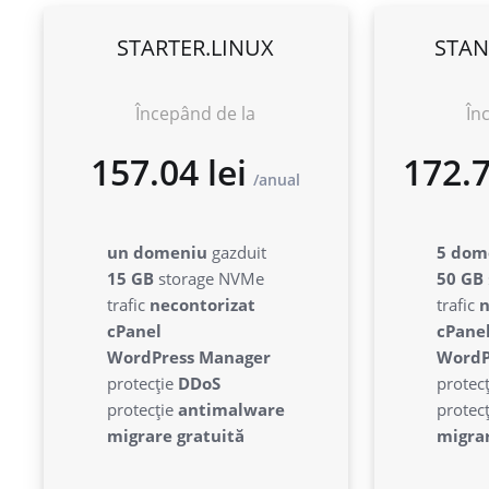
STARTER.LINUX
STAN
Începând de la
În
157.04 lei
17
un domeniu
gazduit
5 dom
anual
15 GB
storage NVMe
50 GB
trafic
necontorizat
trafic
n
cPanel
cPane
WordPress Manager
WordP
protecție
DDoS
protec
protecție
antimalware
protec
migrare gratuită
migrar