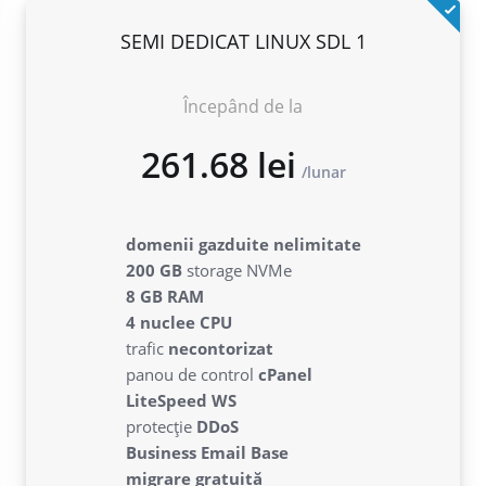
SEMI DEDICAT LINUX SDL 1
Începând de la
261.68 lei
domenii gazduite nelimitate
lunar
200 GB
storage NVMe
8 GB RAM
4 nuclee CPU
trafic
necontorizat
panou de control
cPanel
LiteSpeed WS
protecție
DDoS
Business Email Base
migrare gratuită