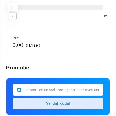
0
10
0
Preț
0.00 lei/mo
Promoție
Validați codul