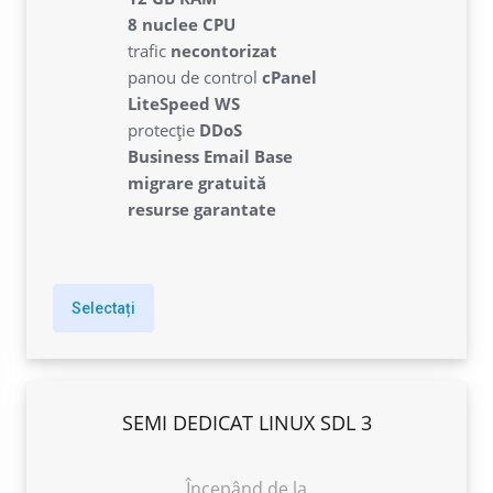
392.54 lei
lunar
8 nuclee CPU
trafic
necontorizat
panou de control
cPanel
LiteSpeed WS
protecție
DDoS
Business Email Base
migrare gratuită
resurse garantate
Selectați
SEMI DEDICAT LINUX SDL 3
Începând de la