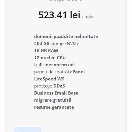
domenii gazduite nelimitate
400 GB
storage NVMe
16 GB RAM
12 nuclee CPU
trafic
necontorizat
523.41 lei
panou de control
cPanel
lunar
LiteSpeed WS
protecție
DDoS
Business Email Base
migrare gratuită
resurse garantate