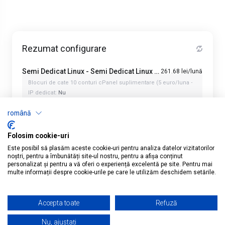
Rezumat configurare
Semi Dedicat Linux - Semi Dedicat Linux SDL 1
261.68 lei/lună
Blocuri de cate 10 conturi cPanel suplimentare (5 euro/luna + TVA / 10 co
IP dedicat:
Nu
SpamExperts (protecție per domeniu incoming email):
0
română
Folosim cookie-uri
Este posibil să plasăm aceste cookie-uri pentru analiza datelor vizitatorilor
noștri, pentru a îmbunătăți site-ul nostru, pentru a afișa conținut
personalizat și pentru a vă oferi o experiență excelentă pe site. Pentru mai
multe informații despre cookie-urile pe care le utilizăm deschidem setările.
Română
Adaugă în coș
Accepta toate
Refuză
Nu, ajustați
Cumpără acum