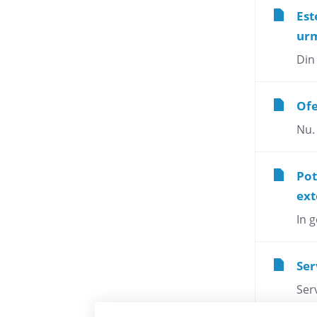
Est
ur
Din 
Ofe
Nu.
Pot
ext
In 
Ser
Ser