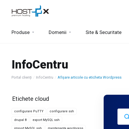
Produse
Domenii
Site & Securitate
InfoCentru
Portal clienți
InfoCentru
Afișare articole cu eticheta Wordpress
Etichete cloud
configurare PuTTY
configurare ssh
drupal 8
export MySQL ssh
import MySQL ssh
mentenanta wordpress