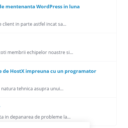
ul de mentenanta WordPress in luna
lient in parte astfel incat sa...
oti membrii echipelor noastre si...
ite de HostX impreuna cu un programator
e natura tehnica asupra unui...
?
nta in depanarea de probleme la...