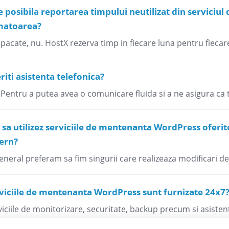
e posibila reportarea timpului neutilizat din servici
matoarea?
pacate, nu. HostX rezerva timp in fiecare luna pentru fiecare c
riti asistenta telefonica?
 Pentru a putea avea o comunicare fluida si a ne asigura ca t
 sa utilizez serviciile de mentenanta WordPress ofer
ern?
general preferam sa fim singurii care realizeaza modificari d
viciile de mentenanta WordPress sunt furnizate 24x7
viciile de monitorizare, securitate, backup precum si asiste