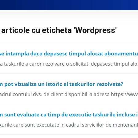
 articole cu eticheta 'Wordpress'
se intampla daca depasesc timpul alocat abonament
 taskurile a caror rezolvare o solicitati depasesc timpul aloc
 pot vizualiza un istoric al taskurilor rezolvate?
adrul contului dvs. de client disponibil la adresa https://www.
 sunt evaluate ca timp de executie taskurile inclus
kurile care sunt executate in cadrul serviciilor de mentenan