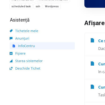
scheduled task
ssh
Wordpress
Asistență
Afișare
Tichetele mele
Anunțuri
Ce 
InfoCentru
Daca
Fișiere
Starea sistemelor
Cum
Deschide Tichet
In c
Cum
Tas