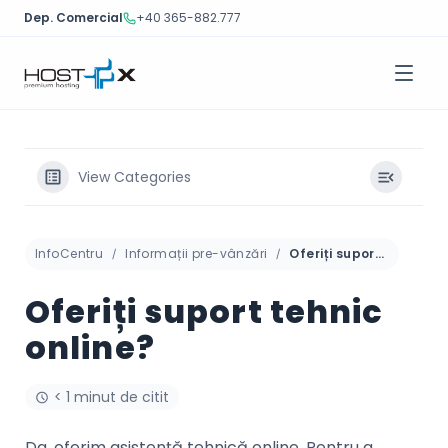
Dep. Comercial
+40 365-882.777
Sari
la
conținut
View Categories
InfoCentru
Informații pre-vânzări
Oferiți suport tehnic online?
Oferiți suport tehnic
online?
< 1 minut de citit
Da, oferim asistență tehnică online. Pentru a