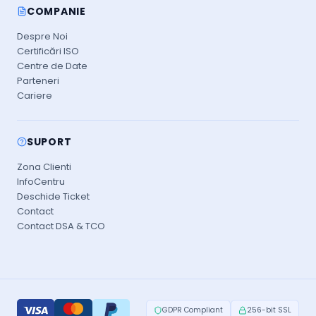
COMPANIE
Despre Noi
Certificări ISO
Centre de Date
Parteneri
Cariere
SUPORT
Zona Clienti
InfoCentru
Deschide Ticket
Contact
Contact DSA & TCO
GDPR Compliant
256-bit SSL