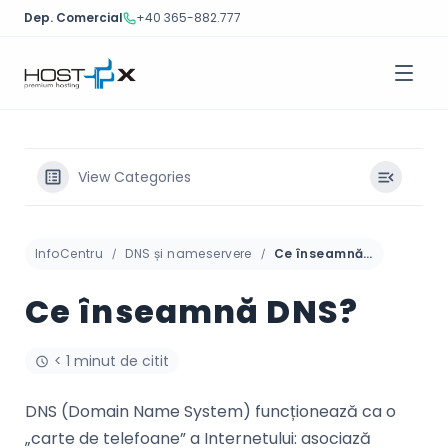
Dep. Comercial
+40 365-882.777
Sari
la
conținut
View Categories
InfoCentru
DNS și nameservere
Ce înseamnă DNS?
Ce înseamnă DNS?
< 1 minut de citit
DNS (Domain Name System) funcționează ca o
„carte de telefoane” a Internetului: asociază