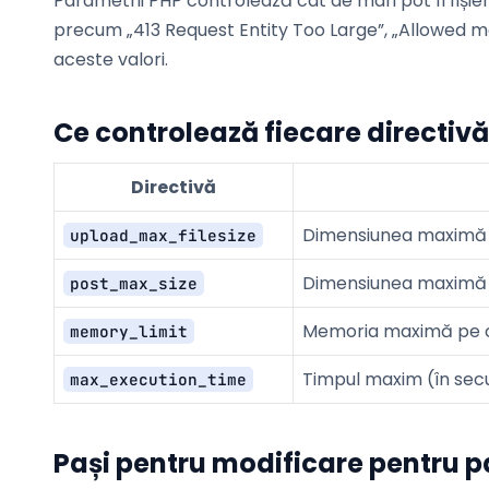
Parametrii PHP controlează cât de mari pot fi fișie
precum „413 Request Entity Too Large”, „Allowed m
aceste valori.
Ce controlează fiecare directivă
Directivă
Dimensiunea maximă a 
upload_max_filesize
Dimensiunea maximă a
post_max_size
Memoria maximă pe ca
memory_limit
Timpul maxim (în secu
max_execution_time
Pași pentru modificare pentru 