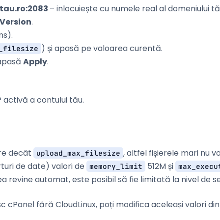
tau.ro:2083
– inlocuiește cu numele real al domeniului tă
 Version
.
ns).
) și apasă pe valoarea curentă.
_filesize
 apasă
Apply
.
 activă a contului tău.
re decât
, altfel fișierele mari nu 
upload_max_filesize
turi de date) valori de
512M și
memory_limit
max_execu
ea revine automat, este posibil să fie limitată la nivel de 
c cPanel fără CloudLinux, poți modifica aceleași valori di