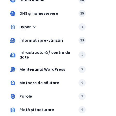
DirectAdmin
86
DNS și nameservere
25
Hyper-V
1
Informații pre-vânzări
23
Infrastructură / centre de
4
date
Mentenanță WordPress
7
Motoare de căutare
9
Parole
2
Plată și facturare
9