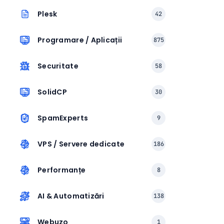
Plesk
42
Programare / Aplicații
875
Securitate
58
SolidCP
30
SpamExperts
9
VPS / Servere dedicate
186
Performanțe
8
AI & Automatizări
138
Webuzo
1