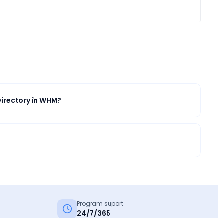
Directory în WHM?
Program suport
24/7/365