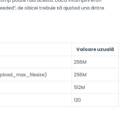
t timp poate rula acesta. Dacă întâmpini erori
ed”, de obicei trebuie să ajustezi una dintre
Valoare uzuală
256M
 upload_max_filesize)
256M
512M
120