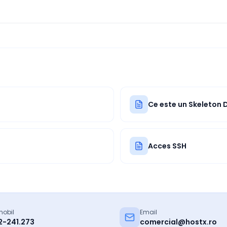
Ce este un Skeleton 
Acces SSH
mobil
Email
2-241.273
comercial@hostx.ro