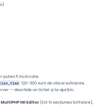
u).
vor putea fi încărcate.
120–300 sunt de obicei suficiente.
tion_time
server — deschide un tichet și te ajutăm.
n
MultiPHP INI Editor
(tot în secțiunea Software),