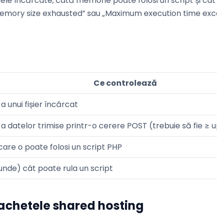
rele încărcate, câtă memorie poate folosi un script și câ
emory size exhausted” sau „Maximum execution time exceed
Ce controlează
unui fișier încărcat
 datelor trimise printr-o cerere POST (trebuie să fie ≥
re o poate folosi un script PHP
nde) cât poate rula un script
pachetele shared hosting