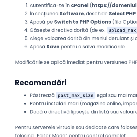
Autentifică-te în
cPanel
(
https://domeniul
În secțiunea
Software
, deschide
Select PHP
Apasă pe
Switch to PHP Options
(fila Optio
Găsește directiva dorită (de ex.
upload_max
Alege valoarea dorită din meniul derulant și
Apasă
Save
pentru a salva modificările.
Modificările se aplică imediat pentru versiunea PHP
Recomandări
Păstrează
egal sau mai ma
post_max_size
Pentru instalări mari (magazine online, impor
Dacă o directivă lipsește din listă sau valoar
Pentru serverele virtuale sau dedicate care foloses
folosind „Editor Mode” pentru control complet.