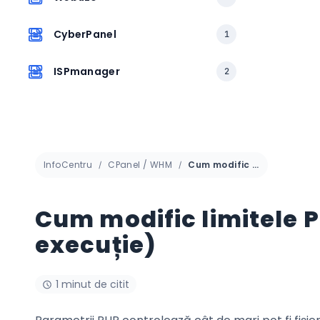
CyberPanel
1
ISPmanager
2
InfoCentru
CPanel / WHM
Cum modific limitele PHP în cPanel (upload, memorie, timp de execuție)
Cum modific limitele 
execuție)
1 minut de citit