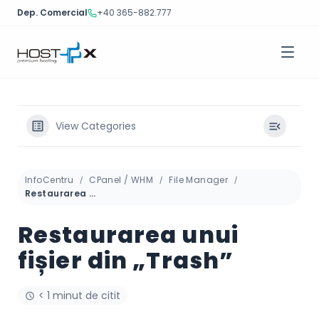
Dep. Comercial
+40 365-882.777
Sari
la
conținut
View Categories
InfoCentru
CPanel / WHM
File Manager
Restaurarea unui fișier din „Trash”
Restaurarea unui
fișier din „Trash”
< 1 minut de citit