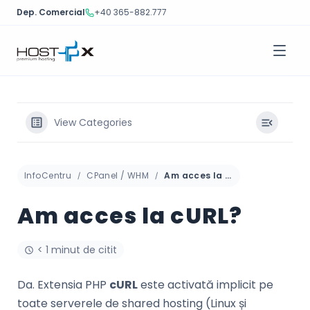
Dep. Comercial
+40 365-882.777
Sari
la
conținut
View Categories
InfoCentru
CPanel / WHM
Am acces la cURL?
Am acces la cURL?
< 1 minut de citit
Da. Extensia PHP
cURL
este activată implicit pe
toate serverele de shared hosting (Linux și